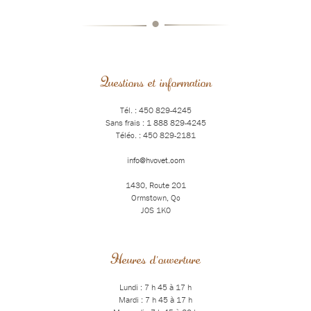
•
Questions et information
Tél. : 450 829-4245
Sans frais : 1 888 829-4245
Téléc. : 450 829-2181
info@hvovet.com
1430, Route 201
Ormstown, Qc
J0S 1K0
Heures d'ouverture
Lundi : 7 h 45 à 17 h
Mardi : 7 h 45 à 17 h