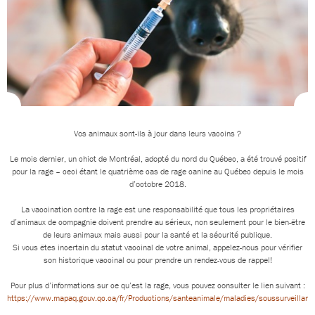
Vos animaux sont-ils à jour dans leurs vaccins ?
Le mois dernier, un chiot de Montréal, adopté du nord du Québec, a été trouvé positif
pour la rage – ceci étant le quatrième cas de rage canine au Québec depuis le mois
d’octobre 2018.
La vaccination contre la rage est une responsabilité que tous les propriétaires
d’animaux de compagnie doivent prendre au sérieux, non seulement pour le bien-être
de leurs animaux mais aussi pour la santé et la sécurité publique.
Si vous êtes incertain du statut vaccinal de votre animal, appelez-nous pour vérifier
son historique vaccinal ou pour prendre un rendez-vous de rappel!
Pour plus d’informations sur ce qu’est la rage, vous pouvez consulter le lien suivant :
https://www.mapaq.gouv.qc.ca/fr/Productions/santeanimale/maladies/soussurveillan