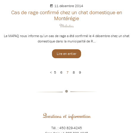
11 décembre 2014
Cas de rage confirmé chez un chat domestique en
Montérégie
Maladies
Le MAPAQ nous informe qu’un cas de rage a été confirmé le 4 décembre chez un chat
domestique dans la municipalité de R...
Lire en entier
<
5
6
7
8
9
•
Questions et information
Tél. : 450 829-4245