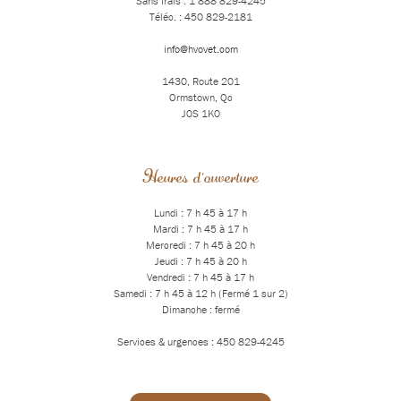
Sans frais : 1 888 829-4245
Téléc. : 450 829-2181
info@hvovet.com
1430, Route 201
Ormstown, Qc
J0S 1K0
Heures d'ouverture
Lundi : 7 h 45 à 17 h
Mardi : 7 h 45 à 17 h
Mercredi : 7 h 45 à 20 h
Jeudi : 7 h 45 à 20 h
Vendredi : 7 h 45 à 17 h
Samedi : 7 h 45 à 12 h (Fermé 1 sur 2)
Dimanche : fermé
Services & urgences : 450 829-4245