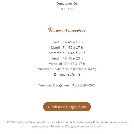
Ormstown, Qc
J0S 1K0
Heures d'ouverture
Lundi : 7 h 45 à 17 h
Mardi : 7 h 45 à 17 h
Mercredi : 7 h 45 à 20 h
Jeudi : 7 h 45 à 20 h
Vendredi : 7 h 45 à 17 h
Samedi : 7 h 45 à 12 h (Fermé 1 sur 2)
Dimanche : fermé
Services & urgences : 450 829-4245
Ouvrir dans Google Maps
© 2026 - Hôpital Vétérinaire Ormstown -
Politique de Confidentialité
-
Politique des rendez-vous et
prescriptions
- Réalisé par
Zel agence de communication