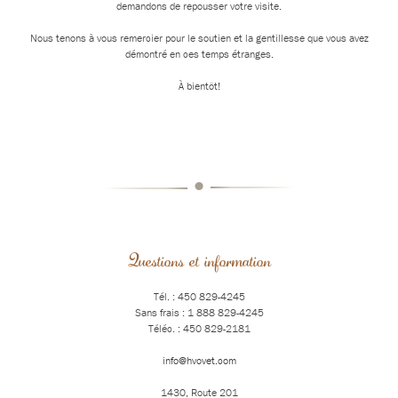
demandons de repousser votre visite.
Nous tenons à vous remercier pour le soutien et la gentillesse que vous avez
démontré en ces temps étranges.
À bientôt!
•
Questions et information
Tél. : 450 829-4245
Sans frais : 1 888 829-4245
Téléc. : 450 829-2181
info@hvovet.com
1430, Route 201