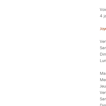
Voi
4 j
Joy
Ven
Sa
Di
Lun
Mar
Mer
Jeu
Ven
Sa
Di