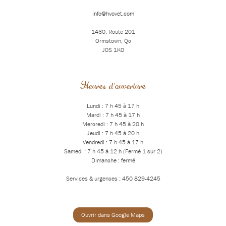
info@hvovet.com
1430, Route 201
Ormstown, Qc
J0S 1K0
Heures d'ouverture
Lundi : 7 h 45 à 17 h
Mardi : 7 h 45 à 17 h
Mercredi : 7 h 45 à 20 h
Jeudi : 7 h 45 à 20 h
Vendredi : 7 h 45 à 17 h
Samedi : 7 h 45 à 12 h (Fermé 1 sur 2)
Dimanche : fermé
Services & urgences : 450 829-4245
Ouvrir dans Google Maps