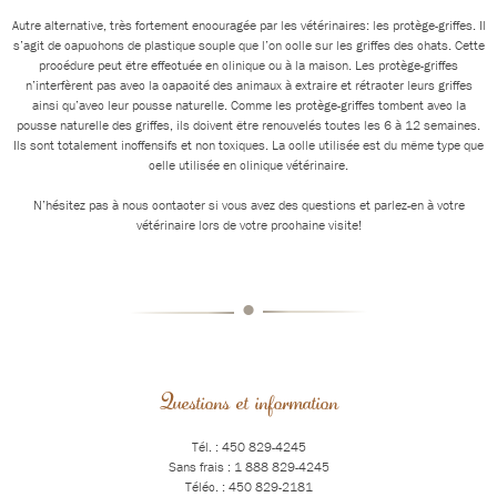
Autre alternative, très fortement encouragée par les vétérinaires: les protège-griffes. Il
s’agit de capuchons de plastique souple que l’on colle sur les griffes des chats. Cette
procédure peut être effectuée en clinique ou à la maison. Les protège-griffes
n’interfèrent pas avec la capacité des animaux à extraire et rétracter leurs griffes
ainsi qu’avec leur pousse naturelle. Comme les protège-griffes tombent avec la
pousse naturelle des griffes, ils doivent être renouvelés toutes les 6 à 12 semaines.
Ils sont totalement inoffensifs et non toxiques. La colle utilisée est du même type que
celle utilisée en clinique vétérinaire.
N’hésitez pas à nous contacter si vous avez des questions et parlez-en à votre
vétérinaire lors de votre prochaine visite!
•
Questions et information
Tél. : 450 829-4245
Sans frais : 1 888 829-4245
Téléc. : 450 829-2181