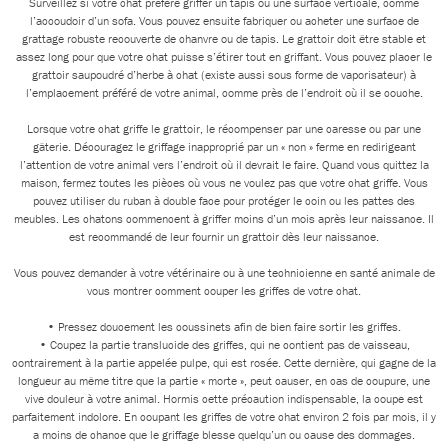
Surveillez si votre chat préfère griffer un tapis ou une surface verticale, comme
l’accoudoir d’un sofa. Vous pouvez ensuite fabriquer ou acheter une surface de
grattage robuste recouverte de chanvre ou de tapis. Le grattoir doit être stable et
assez long pour que votre chat puisse s’étirer tout en griffant. Vous pouvez placer le
grattoir saupoudré d’herbe à chat (existe aussi sous forme de vaporisateur) à
l’emplacement préféré de votre animal, comme près de l’endroit où il se couche.
Lorsque votre chat griffe le grattoir, le récompenser par une caresse ou par une
gâterie. Découragez le griffage inapproprié par un « non » ferme en redirigeant
l’attention de votre animal vers l’endroit où il devrait le faire. Quand vous quittez la
maison, fermez toutes les pièces où vous ne voulez pas que votre chat griffe. Vous
pouvez utiliser du ruban à double face pour protéger le coin ou les pattes des
meubles. Les chatons commencent à griffer moins d’un mois après leur naissance. Il
est recommandé de leur fournir un grattoir dès leur naissance.
Vous pouvez demander à votre vétérinaire ou à une technicienne en santé animale de
vous montrer comment couper les griffes de votre chat.
• Pressez doucement les coussinets afin de bien faire sortir les griffes.
• Coupez la partie translucide des griffes, qui ne contient pas de vaisseau,
contrairement à la partie appelée pulpe, qui est rosée. Cette dernière, qui gagne de la
longueur au même titre que la partie « morte », peut causer, en cas de coupure, une
vive douleur à votre animal.
Hormis cette précaution indispensable, la coupe est
parfaitement indolore. En coupant les griffes de votre chat environ 2 fois par mois, il y
a moins de chance que le griffage blesse quelqu’un ou cause des dommages.