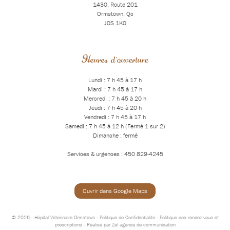
1430, Route 201
Ormstown, Qc
J0S 1K0
Heures d'ouverture
Lundi : 7 h 45 à 17 h
Mardi : 7 h 45 à 17 h
Mercredi : 7 h 45 à 20 h
Jeudi : 7 h 45 à 20 h
Vendredi : 7 h 45 à 17 h
Samedi : 7 h 45 à 12 h (Fermé 1 sur 2)
Dimanche : fermé
Services & urgences : 450 829-4245
Ouvrir dans Google Maps
© 2026 - Hôpital Vétérinaire Ormstown -
Politique de Confidentialité
-
Politique des rendez-vous et
prescriptions
- Réalisé par
Zel agence de communication