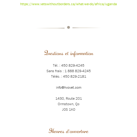
https://www.vetswithoutborders.ca/what-we-do/africa/uganda
•
Questions et information
Tél. : 450 829-4245
Sans frais : 1 888 829-4245
Téléc. : 450 829-2181
info@hvovet.com
1430, Route 201
Ormstown, Qc
J0S 1K0
Heures d'ouverture