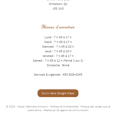
Ormstown, Qc
J0S 1K0
Heures d'ouverture
Lundi : 7 h 45 à 17 h
Mardi : 7 h 45 à 17 h
Mercredi : 7 h 45 à 20 h
Jeudi : 7 h 45 à 20 h
Vendredi : 7 h 45 à 17 h
Samedi : 7 h 45 à 12 h (Fermé 1 sur 2)
Dimanche : fermé
Services & urgences : 450 829-4245
Ouvrir dans Google Maps
© 2026 - Hôpital Vétérinaire Ormstown -
Politique de Confidentialité
-
Politique des rendez-vous et
prescriptions
- Réalisé par
Zel agence de communication