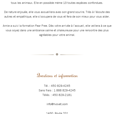
tous les animaux. Elle en possède même 13 toutes espèces confondues.
De nature enjouée, elle vous accueillera avec son grand sourire. Très à l’écoute des
autres et empathique, elle s’occupera de vous et fera de son mieux pour vous aider.
Annie a suivi la formation Fear Free. Dès votre arrivée à l’accueil, elle veillera à ce que
vous soyez dans une ambiance calme et chaleureuse pour une rencontre des plus
agréables pour votre animal.
•
Questions et information
Tél. : 450 829-4245
Sans frais : 1 888 829-4245
Téléc. : 450 829-2181
info@hvovet.com
1430, Route 201