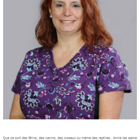
Que ce soit des félins, des canins, des oiseaux ou même des reptiles , Annie les adore