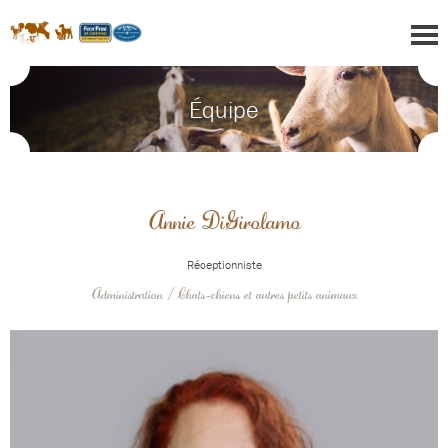
Équipe
Annie DiGirolamo
Réceptionniste
Administration / Chats-chiens et autres petits animaux