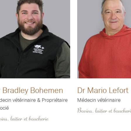
r Bradley Bohemen
Dr Mario Lefort
ecin vétérinaire & Propriétaire
Médecin vétérinaire
ocié
Bovins, laitier et boucher
ins, laitier et boucherie