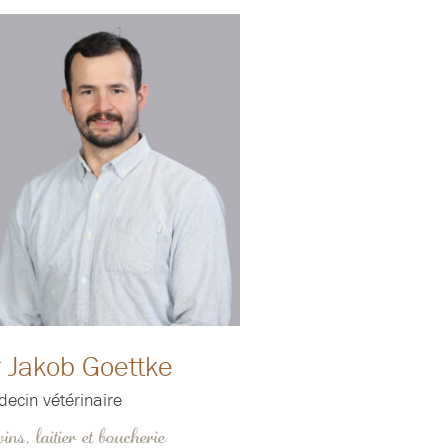
 Jakob Goettke
ecin vétérinaire
ins, laitier et boucherie