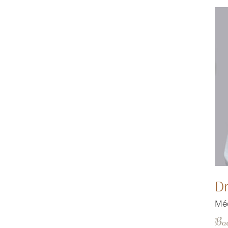
Dr
Méd
Bov