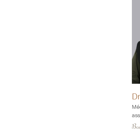
D
Méd
ass
Bov