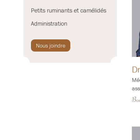
Petits ruminants et camélidés
Administration
Nous joindre
Dr
Méd
ass
Bov