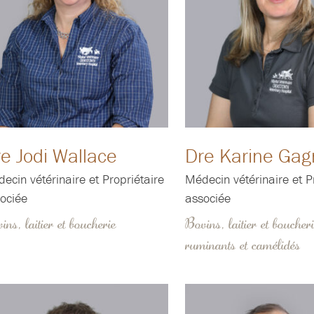
e Jodi Wallace
Dre Karine Gag
ecin vétérinaire et Propriétaire
Médecin vétérinaire et P
ociée
associée
ins, laitier et boucherie
Bovins, laitier et boucher
ruminants et camélidés