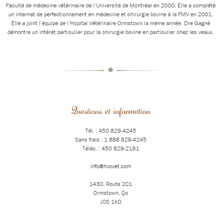
Faculté de médecine vétérinaire de l’Université de Montréal en 2000. Elle a complété
un internat de perfectionnement en médecine et chirurgie bovine à la FMV en 2001.
Elle a joint l’équipe de l’Hôpital Vétérinaire Ormstown la même année. Dre Gagné
démontre un intérêt particulier pour la chirurgie bovine en particulier chez les veaux.
•
Questions et information
Tél. : 450 829-4245
Sans frais : 1 888 829-4245
Téléc. : 450 829-2181
info@hvovet.com
1430, Route 201
Ormstown, Qc
J0S 1K0