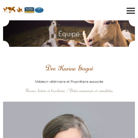
Équipe
Dre Karine Gagné
Médecin vétérinaire et Propriétaire associée
Bovins, laitier et boucherie / Petits ruminants et camélidés