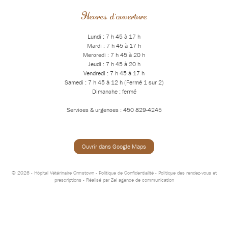
Heures d'ouverture
Lundi : 7 h 45 à 17 h
Mardi : 7 h 45 à 17 h
Mercredi : 7 h 45 à 20 h
Jeudi : 7 h 45 à 20 h
Vendredi : 7 h 45 à 17 h
Samedi : 7 h 45 à 12 h (Fermé 1 sur 2)
Dimanche : fermé
Services & urgences : 450 829-4245
Ouvrir dans Google Maps
© 2026 - Hôpital Vétérinaire Ormstown -
Politique de Confidentialité
-
Politique des rendez-vous et
prescriptions
- Réalisé par
Zel agence de communication