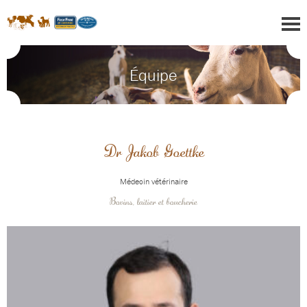
Équipe
Dr Jakob Goettke
Médecin vétérinaire
Bovins, laitier et boucherie