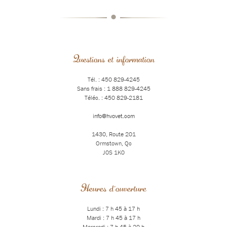
•
Questions et information
Tél. : 450 829-4245
Sans frais : 1 888 829-4245
Téléc. : 450 829-2181
info@hvovet.com
1430, Route 201
Ormstown, Qc
J0S 1K0
Heures d'ouverture
Lundi : 7 h 45 à 17 h
Mardi : 7 h 45 à 17 h
Mercredi : 7 h 45 à 20 h