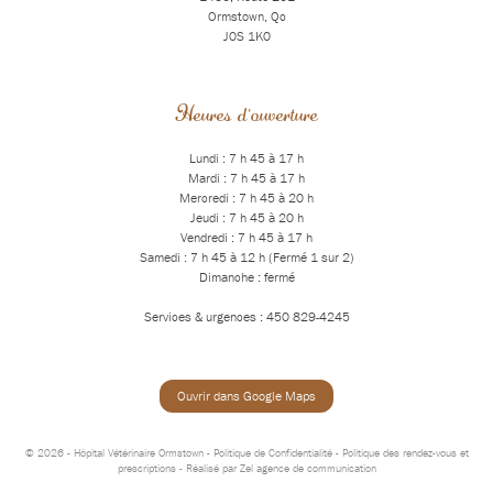
Ormstown, Qc
J0S 1K0
Heures d'ouverture
Lundi : 7 h 45 à 17 h
Mardi : 7 h 45 à 17 h
Mercredi : 7 h 45 à 20 h
Jeudi : 7 h 45 à 20 h
Vendredi : 7 h 45 à 17 h
Samedi : 7 h 45 à 12 h (Fermé 1 sur 2)
Dimanche : fermé
Services & urgences : 450 829-4245
Ouvrir dans Google Maps
© 2026 - Hôpital Vétérinaire Ormstown -
Politique de Confidentialité
-
Politique des rendez-vous et
prescriptions
- Réalisé par
Zel agence de communication