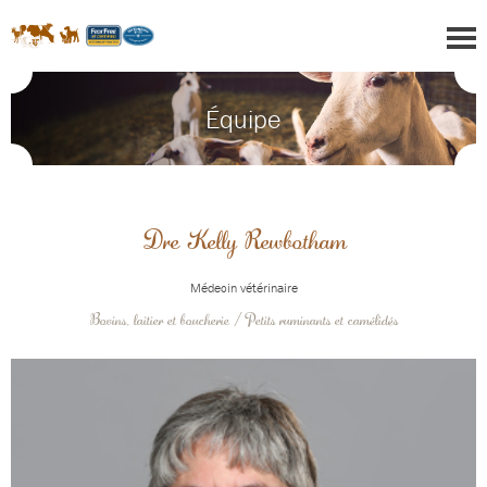
Équipe
Dre Kelly Rewbotham
Médecin vétérinaire
Bovins, laitier et boucherie / Petits ruminants et camélidés