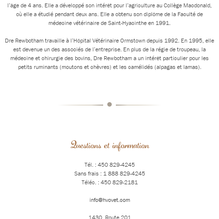
l’âge de 4 ans. Elle a développé son intérêt pour l’agriculture au Collège Macdonald,
où elle a étudié pendant deux ans. Elle a obtenu son diplôme de la Faculté de
médecine vétérinaire de Saint-Hyacinthe en 1991.
Dre Rewbotham travaille à l’Hôpital Vétérinaire Ormstown depuis 1992. En 1995, elle
est devenue un des associés de l’entreprise. En plus de la régie de troupeau, la
médecine et chirurgie des bovins, Dre Rewbotham a un intérêt particulier pour les
petits ruminants (moutons et chèvres) et les camélidés (alpagas et lamas).
•
Questions et information
Tél. : 450 829-4245
Sans frais : 1 888 829-4245
Téléc. : 450 829-2181
info@hvovet.com
1430, Route 201