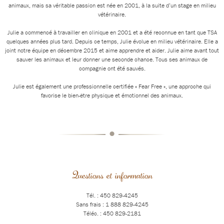
animaux, mais sa véritable passion est née en 2001, à la suite d’un stage en milieu
vétérinaire.
Julie a commencé à travailler en clinique en 2001 et a été reconnue en tant que TSA
quelques années plus tard. Depuis ce temps, Julie évolue en milieu vétérinaire. Elle a
joint notre équipe en décembre 2015 et aime apprendre et aider. Julie aime avant tout
sauver les animaux et leur donner une seconde chance. Tous ses animaux de
compagnie ont été sauvés.
Julie est également une professionnelle certifiée « Fear Free », une approche qui
favorise le bien-être physique et émotionnel des animaux.
•
Questions et information
Tél. : 450 829-4245
Sans frais : 1 888 829-4245
Téléc. : 450 829-2181