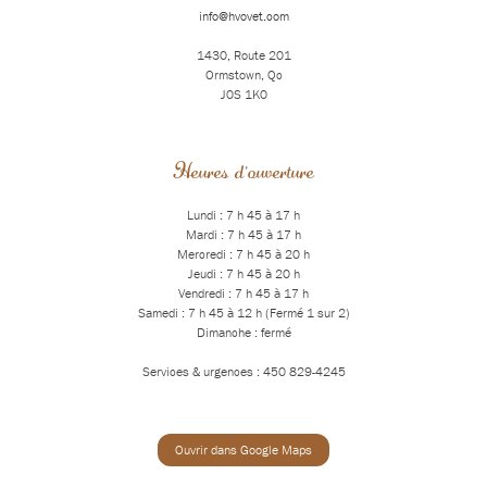
info@hvovet.com
1430, Route 201
Ormstown, Qc
J0S 1K0
Heures d'ouverture
Lundi : 7 h 45 à 17 h
Mardi : 7 h 45 à 17 h
Mercredi : 7 h 45 à 20 h
Jeudi : 7 h 45 à 20 h
Vendredi : 7 h 45 à 17 h
Samedi : 7 h 45 à 12 h (Fermé 1 sur 2)
Dimanche : fermé
Services & urgences : 450 829-4245
Ouvrir dans Google Maps